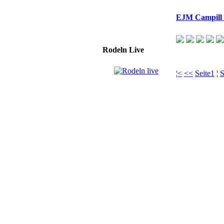
EJM Campill 
Rodeln Live
¦<
<<
Seite1
¦
S