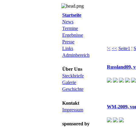
Startseite
News
Termine
Ergebnisse
Presse
¦<
<<
Seite1
¦
S
Links
Adminbereich
Russland09, v
Über Uns
Steckbriefe
Galerie
Geschichte
Kontakt
WM-2009, vom
Impressum
sponsored by